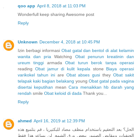
qoo app
April 8, 2018 at 11:03 PM
Wonderfull keep sharing Awesome post
Reply
Unknown
December 4, 2018 at 10:45 PM
Izin berbagi informasi
Obat gatal dan bentol di alat kelamin
wanita dan pria
Watching
Obat penurun kreatinin dan
ureum tinggi
armada
Obat turun berok tanpa operasi
reading
Obat jamur di kulit kepala
stone
Biaya operasi
varikokel tahun ini
are
Obat abses gusi
they
Obat sakit
telapak kaki bagian belakang
young
Obat gatal pada vagina
disertai keputihan
mean
Cara menaikkan hb darah yang
rendah
smile
Obat keloid di dada
Thank you...
Reply
ahmed
April 16, 2019 at 12:39 PM
الحل؟ بعد التعقيم باستخدام منظف مضاد للبكتيريا ، قم بتلميع هذه
الحنفيات ومقابض الصنبور ببعض ورق الشمع. لن يساعد هذا فقط